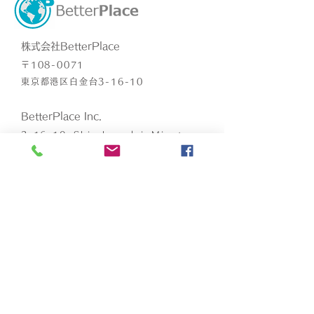
​株式会社BetterPlace
​〒108-0071
東京都港区白金台3-16-10
​BetterPlace Inc.
3-16-10, Shirokanedai, Minato-
ku, Tokyo
1080071
TEL:
03-6875-1099
MB:
090-5879-8896