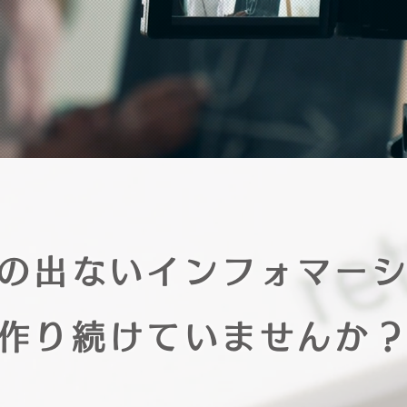
の出ないインフォマー
​作り続けていませんか